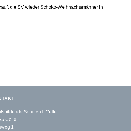
erkauft die SV wieder Schoko-Weihnachtsmänner in
NTAKT
fsbildende Schulen II Celle
25 Celle
sweg 1