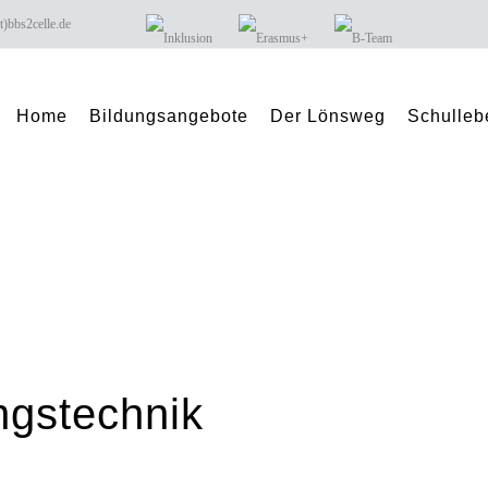
 buero(at)bbs2celle.de
Home
Bildungsangebote
Der Lönsweg
Schulleb
ngstechnik