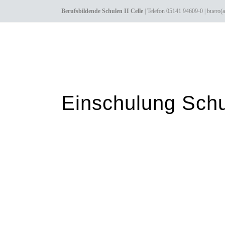
Berufsbildende Schulen II Celle
| Telefon 05141 94609-0 |
Einschulung Schu