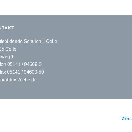
NTAKT
fsbildende Schulen II Celle
25 Celle
sweg 1
fon 05141 / 94609-0
fax 05141 / 94609-50
o(at)bbs2celle.de
Daten