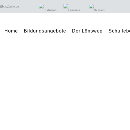
 buero(at)bbs2celle.de
Home
Bildungsangebote
Der Lönsweg
Schulleb