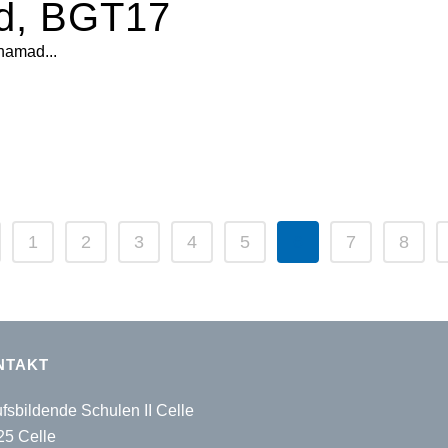
d, BGT17
hamad...
1
2
3
4
5
6
7
8
NTAKT
fsbildende Schulen II Celle
25 Celle