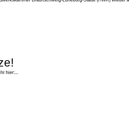
ze!
r hier:...