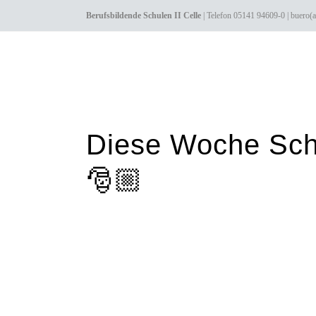
Berufsbildende Schulen II Celle
| Telefon 05141 94609-0 |
Diese Woche Sch
🎅🏼