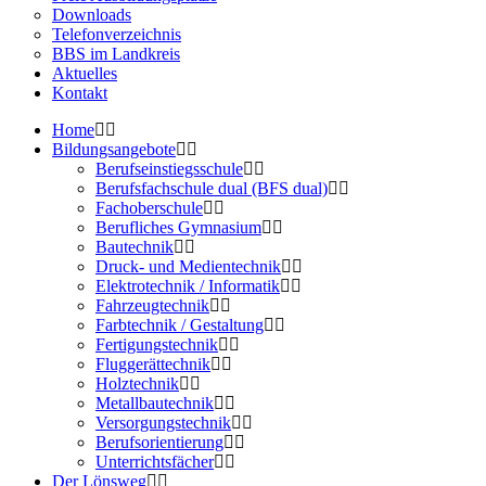
Downloads
Telefonverzeichnis
BBS im Landkreis
Aktuelles
Kontakt
Home
Bildungsangebote
Berufseinstiegsschule
Berufsfachschule dual (BFS dual)
Fachoberschule
Berufliches Gymnasium
Bautechnik
Druck- und Medientechnik
Elektrotechnik / Informatik
Fahrzeugtechnik
Farbtechnik / Gestaltung
Fertigungstechnik
Fluggerättechnik
Holztechnik
Metallbautechnik
Versorgungstechnik
Berufsorientierung
Unterrichtsfächer
Der Lönsweg