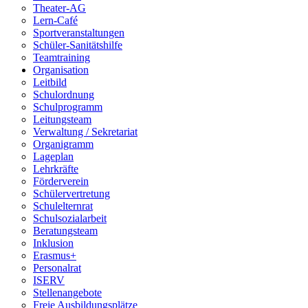
Theater-AG
Lern-Café
Sportveranstaltungen
Schüler-Sanitätshilfe
Teamtraining
Organisation
Leitbild
Schulordnung
Schulprogramm
Leitungsteam
Verwaltung / Sekretariat
Organigramm
Lageplan
Lehrkräfte
Förderverein
Schülervertretung
Schulelternrat
Schulsozialarbeit
Beratungsteam
Inklusion
Erasmus+
Personalrat
ISERV
Stellenangebote
Freie Ausbildungsplätze