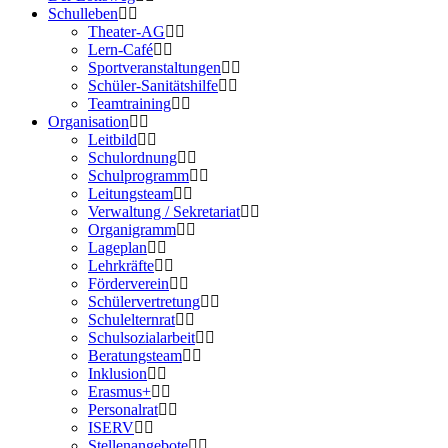
Schulleben
Theater-AG
Lern-Café
Sportveranstaltungen
Schüler-Sanitätshilfe
Teamtraining
Organisation
Leitbild
Schulordnung
Schulprogramm
Leitungsteam
Verwaltung / Sekretariat
Organigramm
Lageplan
Lehrkräfte
Förderverein
Schülervertretung
Schulelternrat
Schulsozialarbeit
Beratungsteam
Inklusion
Erasmus+
Personalrat
ISERV
Stellenangebote