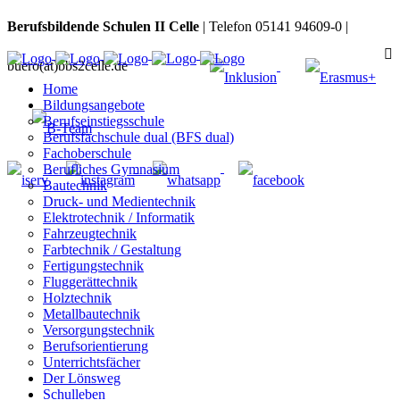
Berufsbildende Schulen II Celle
| Telefon 05141 94609-0 |
buero(at)bbs2celle.de
Home
Bildungsangebote
Berufseinstiegsschule
Berufsfachschule dual (BFS dual)
Fachoberschule
Berufliches Gymnasium
Bautechnik
Druck- und Medientechnik
Elektrotechnik / Informatik
Fahrzeugtechnik
Farbtechnik / Gestaltung
Fertigungstechnik
Fluggerättechnik
Holztechnik
Metallbautechnik
Versorgungstechnik
Berufsorientierung
Unterrichtsfächer
Der Lönsweg
Schulleben